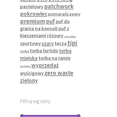
patchwork
pastelowy
pokrowiec
pomarańczowy
premium
puf
puf do
grania na konsoli
puf z
kieszeniami
różowy
saszetka
tipi
szary
sportowy
tecza
torba lortido
torba
torba
miejska
torba na ramię
wyprzedaż
torebka
zero waste
wyścigowy
zielony
Filtruj wg ceny