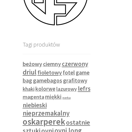
Tagi produktów
czerwony
beżowy
ciemny
driul
fioletowy
fotel
game
bag
gamebagos
grafitowy
lefrs
kolorwe
khaki
lazurowy
miękki
magenta
nerka
niebieski
nieprzemakalny
oskarperek
ostatnie
sztuki
ovni
ovni long