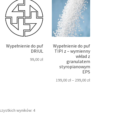
Wypełnienie do puf
Wypełnienie do puf
DRIUL
TIPI z – wymienny
wkład z
99,00
zł
granulatem
styropianowym
EPS
199,00
zł
–
299,00
zł
Posortowane
szystkich wyników: 4
według
najnowszych