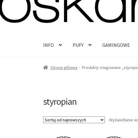
Przejdź
Przejdź
do
do
nawigacji
treści
INFO
PUFY
GAMINGOWE
Strona główna
Produkty otagowane „styropi
styropian
Wyświetlanie w