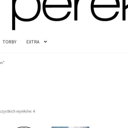
TORBY
EXTRA
an”
Posortowane
szystkich wyników: 4
według
najnowszych