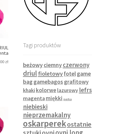
Tagi produktów
RIUL
enta
,00
zł
czerwony
beżowy
ciemny
driul
fioletowy
fotel
game
bag
gamebagos
grafitowy
lefrs
kolorwe
khaki
lazurowy
miękki
magenta
nerka
niebieski
nieprzemakalny
oskarperek
ostatnie
sztuki
ovni
ovni long