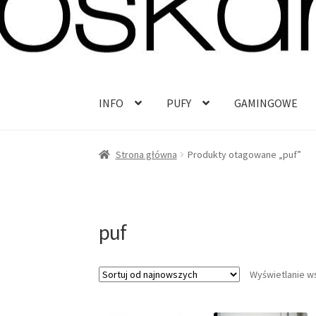
Przejdź
Przejdź
do
do
nawigacji
treści
INFO
PUFY
GAMINGOWE
Strona główna
Produkty otagowane „puf”
puf
Wyświetlanie w