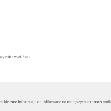
Posortowane
szystkich wyników: 21
według
najnowszych
szystkie inne informacje opublikowane na niniejszych stronach po