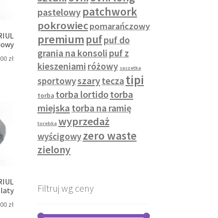
patchwork
pastelowy
pokrowiec
pomarańczowy
RIUL
premium
puf
puf do
dowy
grania na konsoli
puf z
,00
zł
kieszeniami
różowy
saszetka
tipi
szary
sportowy
tecza
torba lortido
torba
torba
miejska
torba na ramię
wyprzedaż
torebka
zero waste
wyścigowy
zielony
RIUL
Filtruj wg ceny
laty
,00
zł