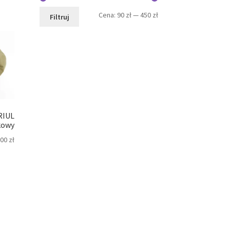
Cena
Cena
Cena:
90 zł
—
450 zł
Filtruj
min.
maks.
RIUL
kowy
,00
zł