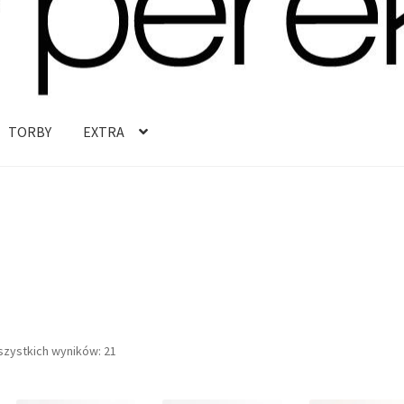
TORBY
EXTRA
Posortowane
szystkich wyników: 21
według
najnowszych