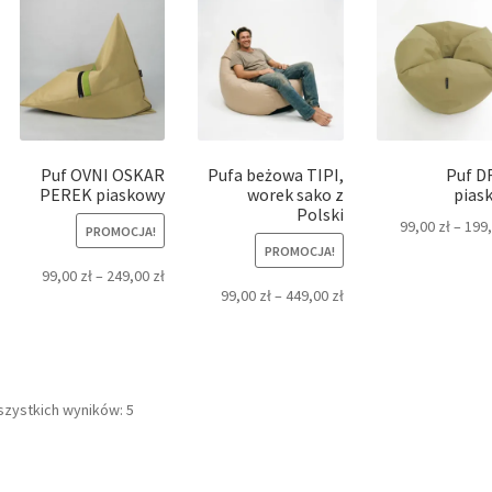
Puf OVNI OSKAR
Pufa beżowa TIPI,
Puf D
PEREK piaskowy
worek sako z
pias
Polski
99,00
zł
–
199
PROMOCJA!
PROMOCJA!
99,00
zł
–
249,00
zł
99,00
zł
–
449,00
zł
Posortowane
szystkich wyników: 5
według
najnowszych