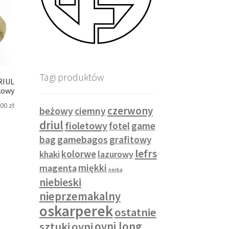
Tagi produktów
RIUL
kowy
,00
zł
czerwony
beżowy
ciemny
driul
fioletowy
fotel
game
bag
gamebagos
grafitowy
lefrs
kolorwe
khaki
lazurowy
miękki
magenta
nerka
niebieski
nieprzemakalny
oskarperek
ostatnie
sztuki
ovni
ovni long