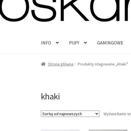
Przejdź
Przejdź
do
do
nawigacji
treści
INFO
PUFY
GAMINGOWE
Strona główna
Produkty otagowane „khaki”
khaki
Wyświetlanie w