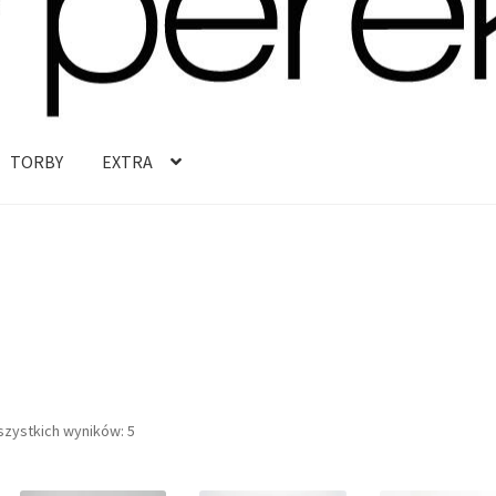
TORBY
EXTRA
Posortowane
szystkich wyników: 5
według
najnowszych