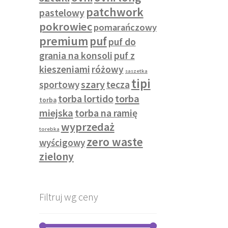
patchwork
pastelowy
pokrowiec
pomarańczowy
premium
puf
puf do
grania na konsoli
puf z
kieszeniami
różowy
saszetka
tipi
szary
sportowy
tecza
torba lortido
torba
torba
miejska
torba na ramię
wyprzedaż
torebka
zero waste
wyścigowy
zielony
Filtruj wg ceny