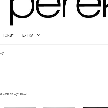
TORBY
EXTRA
owy”
Posortowane
szystkich wyników: 9
według
najnowszych