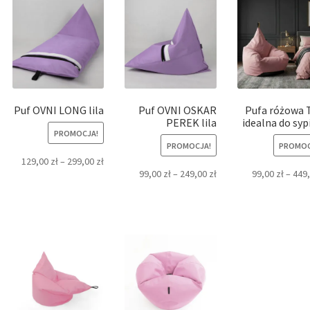
Puf OVNI LONG lila
Puf OVNI OSKAR
Pufa różowa T
PEREK lila
idealna do syp
PROMOCJA!
PROMOCJA!
PROMOC
129,00
zł
–
299,00
zł
99,00
zł
–
249,00
zł
99,00
zł
–
449