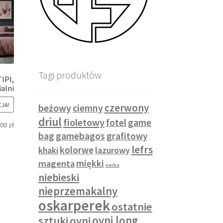
Tagi produktów
IPI,
ialni
czerwony
JA!
beżowy
ciemny
driul
fioletowy
fotel
game
,00
zł
bag
gamebagos
grafitowy
lefrs
kolorwe
khaki
lazurowy
miękki
magenta
nerka
niebieski
nieprzemakalny
oskarperek
ostatnie
sztuki
ovni
ovni long