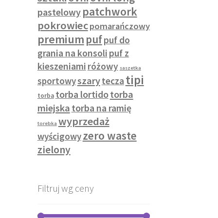
patchwork
pastelowy
pokrowiec
pomarańczowy
premium
puf
puf do
grania na konsoli
puf z
kieszeniami
różowy
saszetka
tipi
szary
sportowy
tecza
torba lortido
torba
torba
miejska
torba na ramię
wyprzedaż
torebka
zero waste
wyścigowy
zielony
Filtruj wg ceny