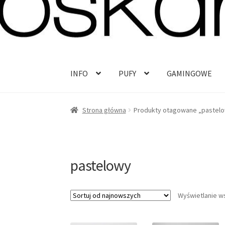
Przejdź
Przejdź
do
do
nawigacji
treści
INFO
PUFY
GAMINGOWE
Strona główna
Produkty otagowane „pastel
pastelowy
Wyświetlanie w