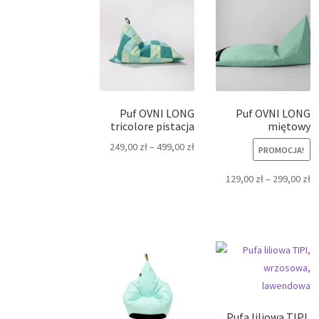
Puf OVNI LONG
Puf OVNI LONG
tricolore pistacja
miętowy
249,00
zł
–
499,00
zł
PROMOCJA!
129,00
zł
–
299,00
zł
Pufa liliowa TIPI,