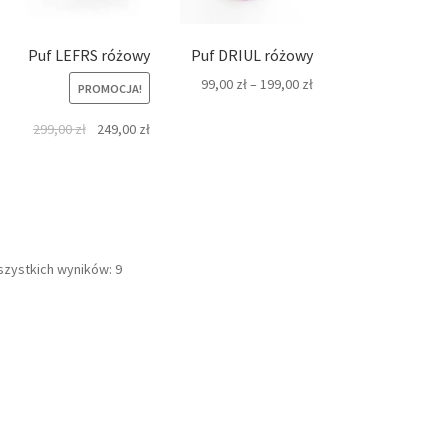
Puf LEFRS różowy
Puf DRIUL różowy
99,00
zł
–
199,00
zł
PROMOCJA!
Pierwotna
Aktualna
299,00
zł
249,00
zł
cena
cena
wynosiła:
wynosi:
299,00 zł.
249,00 zł.
Posortowane
szystkich wyników: 9
według
najnowszych