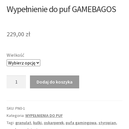
Wypełnienie do puf GAMEBAGOS
229,00
zł
Wielkość
ilość
Dodaj do koszyka
Wypełnienie
do
puf
GAMEBAGOS
SKU:
PN0-1
Kategoria:
WYPEŁNIENIA DO PUF
Tagi:
granulat
,
kulki
,
oskarperek
,
pufa gamingowa
,
styropian
,