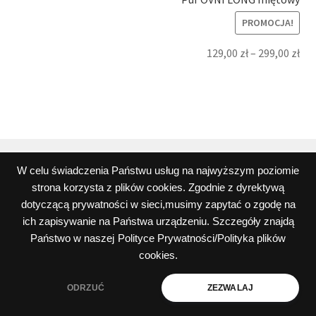
PROMOCJA!
129,00
zł
–
299,00
zł
W celu świadczenia Państwu usług na najwyższym poziomie
strona korzysta z plików cookies. Zgodnie z dyrektywą
© Wszystkie teksty, rysunki, zdjęcia oraz wszystkie inne
dotyczącą prywatności w sieci,musimy zapytać o zgodę na
informacje opublikowane na niniejszych stronach
ich zapisywanie na Państwa urządzeniu. Szczegóły znajdą
podlegają prawom autorskim firmy Peos Oskar Perek
Państwo w naszej
Polityce Prywatności/Polityka plików
Polityka prywatności i plików cookies
cookies.
ODRZUĆ
ZEZWALAJ