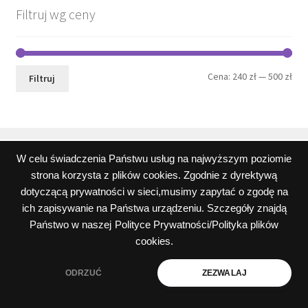
Filtruj wg ceny
Cen
Cen
Cena:
240 zł
—
500 zł
Filtruj
min
mak
W celu świadczenia Państwu usług na najwyższym poziomie
strona korzysta z plików cookies. Zgodnie z dyrektywą
© Wszystkie teksty, rysunki, zdjęcia oraz wszystkie inne
dotyczącą prywatności w sieci,musimy zapytać o zgodę na
informacje opublikowane na niniejszych stronach
ich zapisywanie na Państwa urządzeniu. Szczegóły znajdą
podlegają prawom autorskim firmy Peos Oskar Perek
Państwo w naszej
Polityce Prywatności/Polityka plików
Polityka prywatności i plików cookies
cookies.
ODRZUĆ
ZEZWALAJ