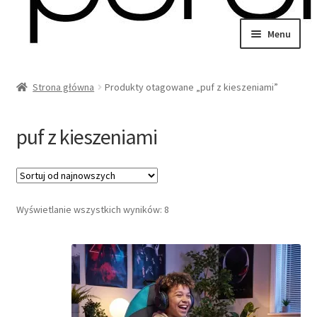
Przejdź
Przejdź
Menu
do
do
wiń
nawigacji
treści
u
Strona główna
Produkty otagowane „puf z kieszeniami”
omne
wiń
u
puf z kieszeniami
omne
wiń
Posortowane
Wyświetlanie wszystkich wyników: 8
u
według
omne
najnowszych