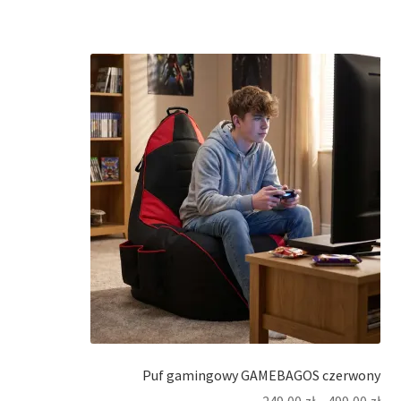
Puf gamingowy GAMEBAGOS czerwony
249,00
zł
–
499,00
zł