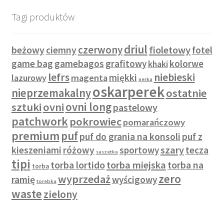
Tagi produktów
driul
czerwony
beżowy
fioletowy
ciemny
fotel
game bag
gamebagos
grafitowy
kolorwe
khaki
lefrs
niebieski
miękki
lazurowy
magenta
nerka
oskarperek
nieprzemakalny
ostatnie
sztuki
ovni
ovni long
pastelowy
patchwork
pokrowiec
pomarańczowy
premium
puf
puf do grania na konsoli
puf z
szary
kieszeniami
różowy
sportowy
tecza
saszetka
tipi
torba lortido
torba miejska
torba na
torba
zero
wyprzedaż
ramię
wyścigowy
torebka
waste
zielony