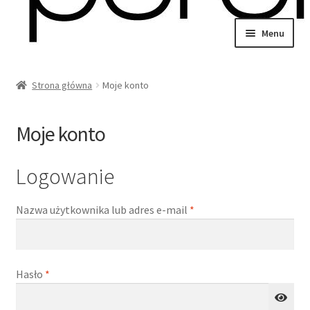
Przejdź
Przejdź
Menu
do
do
wiń
nawigacji
treści
u
Strona główna
Moje konto
omne
Moje konto
Logowanie
Wymagane
Nazwa użytkownika lub adres e-mail
*
Wymagane
Hasło
*
wiń
u
omne