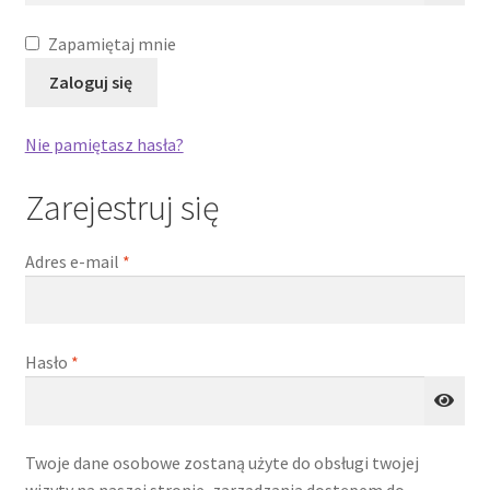
Zapamiętaj mnie
Zaloguj się
wiń
u
Nie pamiętasz hasła?
omne
Zarejestruj się
Wymagane
Adres e-mail
*
Wymagane
Hasło
*
Twoje dane osobowe zostaną użyte do obsługi twojej