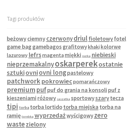
Tagi produktów
driul
czerwony
beżowy
fioletowy
ciemny
fotel
game bag
gamebagos
grafitowy
kolorwe
khaki
lefrs
niebieski
miękki
lazurowy
magenta
nerka
oskarperek
nieprzemakalny
ostatnie
sztuki
ovni
ovni long
pastelowy
patchwork
pokrowiec
pomarańczowy
premium
puf
puf do grania na konsoli
puf z
szary
kieszeniami
różowy
sportowy
tecza
saszetka
tipi
torba lortido
torba miejska
torba na
torba
zero
wyprzedaż
ramię
wyścigowy
torebka
waste
zielony