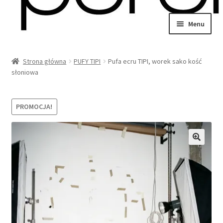
Przejdź
Przejdź
Menu
do
do
wiń
nawigacji
treści
u
Strona główna
PUFY TIPI
Pufa ecru TIPI, worek sako kość
omne
wiń
słoniowa
u
omne
PROMOCJA!
wiń
u
omne