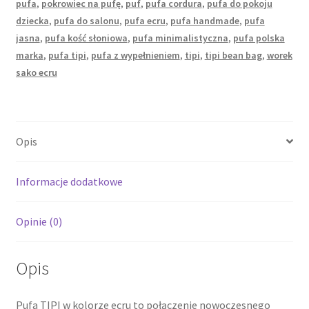
pufa
,
pokrowiec na pufę
,
puf
,
pufa cordura
,
pufa do pokoju
dziecka
,
pufa do salonu
,
pufa ecru
,
pufa handmade
,
pufa
jasna
,
pufa kość słoniowa
,
pufa minimalistyczna
,
pufa polska
marka
,
pufa tipi
,
pufa z wypełnieniem
,
tipi
,
tipi bean bag
,
worek
sako ecru
Opis
Informacje dodatkowe
Opinie (0)
Opis
Pufa TIPI w kolorze ecru to połączenie nowoczesnego