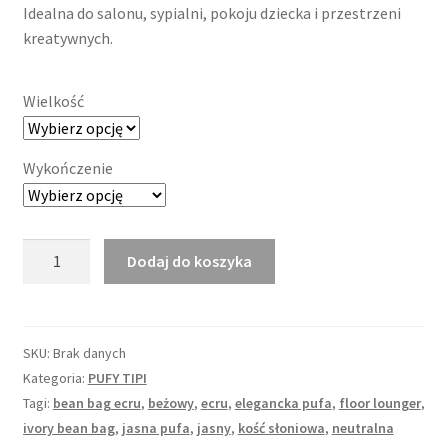
Idealna do salonu, sypialni, pokoju dziecka i przestrzeni
kreatywnych.
Wielkość
Wykończenie
ilość
Dodaj do koszyka
Pufa
ecru
TIPI,
worek
SKU:
Brak danych
sako
Kategoria:
PUFY TIPI
kość
Tagi:
bean bag ecru
,
beżowy
,
ecru
,
elegancka pufa
,
floor lounger
,
słoniowa
ivory bean bag
,
jasna pufa
,
jasny
,
kość słoniowa
,
neutralna