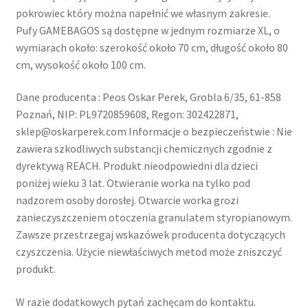
pokrowiec który można napełnić we własnym zakresie.
Pufy GAMEBAGOS są dostępne w jednym rozmiarze XL, o
wymiarach około: szerokość około 70 cm, długość około 80
cm, wysokość około 100 cm.
Dane producenta : Peos Oskar Perek, Grobla 6/35, 61-858
Poznań, NIP: PL9720859608, Regon: 302422871,
sklep@oskarperek.com Informacje o bezpieczeństwie : Nie
zawiera szkodliwych substancji chemicznych zgodnie z
dyrektywą REACH. Produkt nieodpowiedni dla dzieci
poniżej wieku 3 lat. Otwieranie worka na tylko pod
nadzorem osoby dorosłej. Otwarcie worka grozi
zanieczyszczeniem otoczenia granulatem styropianowym.
Zawsze przestrzegaj wskazówek producenta dotyczących
czyszczenia. Użycie niewłaściwych metod może zniszczyć
produkt.
W razie dodatkowych pytań zachęcam do kontaktu.