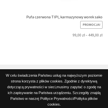
Pufa czerwona TIPI, karmazynowy worek sako
PROMOCJA!
99,00
zł
–
449,00
zł
W celu świadczenia Państwu usług na najwyższym poziomie
strona korzysta z plików cookies. Zgodnie z dyrektywą
© Wszystkie teksty, rysunki, zdjęcia oraz wszystkie inne
dotyczącą prywatności w sieci,musimy zapytać o zgodę na
informacje opublikowane na niniejszych stronach
ich zapisywanie na Państwa urządzeniu. Szczegóły znajdą
podlegają prawom autorskim firmy Peos Oskar Perek
Państwo w naszej
Polityce Prywatności/Polityka plików
Polityka prywatności i plików cookies
cookies.