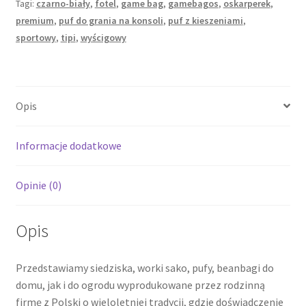
Tagi:
czarno-biały
,
fotel
,
game bag
,
gamebagos
,
oskarperek
,
premium
,
puf do grania na konsoli
,
puf z kieszeniami
,
sportowy
,
tipi
,
wyścigowy
Opis
Informacje dodatkowe
Opinie (0)
Opis
Przedstawiamy siedziska, worki sako, pufy, beanbagi do
domu, jak i do ogrodu wyprodukowane przez rodzinną
firmę z Polski o wieloletniej tradycji, gdzie doświadczenie