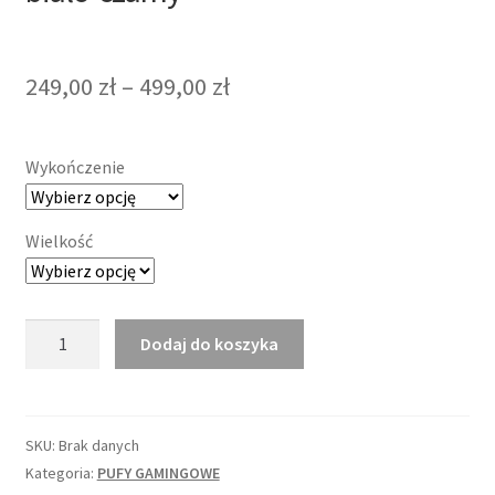
249,00
zł
–
499,00
zł
Wykończenie
Wielkość
ilość
Dodaj do koszyka
Puf
gamingowy
GAMEBAGOS
biało-
SKU:
Brak danych
czarny
Kategoria:
PUFY GAMINGOWE