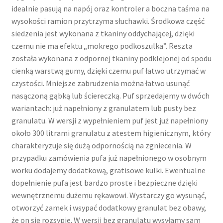
idealnie pasują na napój oraz kontroler a boczna taśma na
wysokości ramion przytrzyma słuchawki. Środkowa część
siedzenia jest wykonana z tkaniny oddychającej, dzięki
czemu nie ma efektu „mokrego podkoszulka”. Reszta
została wykonana z odpornej tkaniny podklejonej od spodu
cienką warstwą gumy, dzięki czemu puf łatwo utrzymać w
czystości. Mniejsze zabrudzenia można łatwo usunąć
nasączoną gąbką lub ściereczką. Puf sprzedajemy w dwóch
wariantach: już napełniony z granulatem lub pusty bez
granulatu. W wersji z wypełnieniem puf jest już napełniony
około 300 litrami granulatu z atestem higienicznym, który
charakteryzuje się dużą odpornością na zgniecenia. W
przypadku zamówienia pufa już napełnionego w osobnym
worku dodajemy dodatkową, gratisowe kulki. Ewentualne
dopełnienie pufa jest bardzo proste i bezpieczne dzięki
wewnętrznemu dużemu rękawowi. Wystarczy go wysunąć,
otworzyć zamek i wsypać dodatkowy granulat bez obawy,
że on się rozsypie. W wersji bez granulatu wysyłamy sam