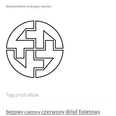
Wyświetlanie jednego wyniku
Tagi produktów
driul
czerwony
beżowy
ciemny
fioletowy