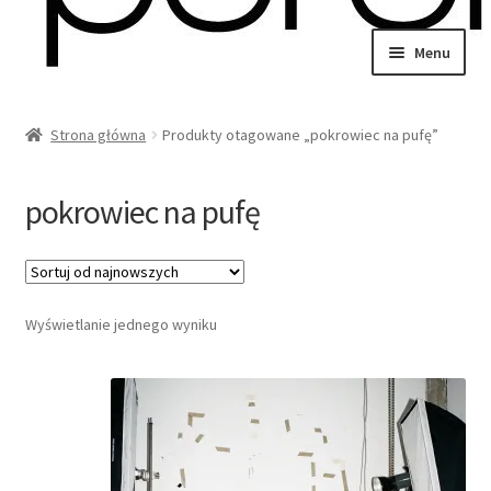
Przejdź
Przejdź
Menu
do
do
wiń
nawigacji
treści
u
Strona główna
Produkty otagowane „pokrowiec na pufę”
omne
wiń
u
pokrowiec na pufę
omne
wiń
Wyświetlanie jednego wyniku
u
omne