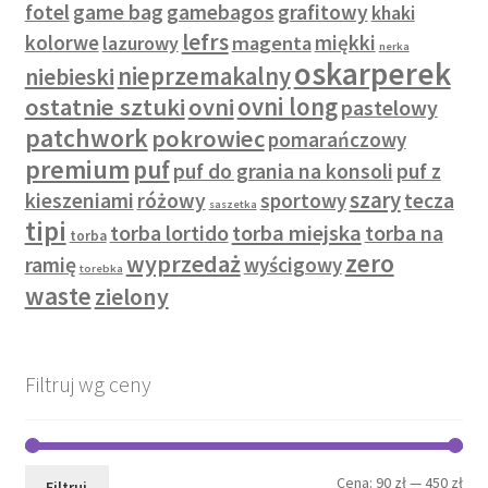
fotel
game bag
gamebagos
grafitowy
khaki
lefrs
kolorwe
miękki
lazurowy
magenta
nerka
oskarperek
nieprzemakalny
niebieski
ostatnie sztuki
ovni
ovni long
pastelowy
patchwork
pokrowiec
pomarańczowy
premium
puf
puf do grania na konsoli
puf z
szary
kieszeniami
różowy
sportowy
tecza
saszetka
tipi
torba lortido
torba miejska
torba na
torba
zero
wyprzedaż
ramię
wyścigowy
torebka
waste
zielony
Filtruj wg ceny
Cen
Cen
Cena:
90 zł
—
450 zł
Filtruj