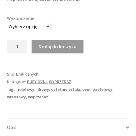
Wykończenie
ilość
Dodaj do koszyka
Puf
OVNI
OSKAR
PEREK
SKU:
Brak danych
lila
Kategorie:
PUFY OVNI
,
WYPRZEDAŻ
Tagi:
fioletowy
,
liliowy
,
ostatnie sztuki
,
ovni
,
pastelowy
,
wrzosowy
,
wyprzedaż
Opis