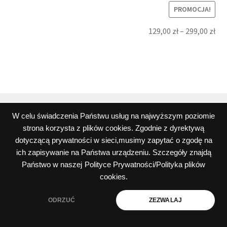
PROMOCJA!
129,00
zł
–
299,00
zł
W celu świadczenia Państwu usług na najwyższym poziomie
strona korzysta z plików cookies. Zgodnie z dyrektywą
© Wszystkie teksty, rysunki, zdjęcia oraz wszystkie inne
dotyczącą prywatności w sieci,musimy zapytać o zgodę na
informacje opublikowane na niniejszych stronach
ich zapisywanie na Państwa urządzeniu. Szczegóły znajdą
podlegają prawom autorskim firmy Peos Oskar Perek
Państwo w naszej
Polityce Prywatności/Polityka plików
Polityka prywatności i plików cookies
cookies.
ODRZUĆ
ZEZWALAJ