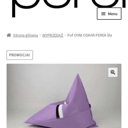
Przejdź
Przejdź
Menu
do
do
wiń
nawigacji
treści
u
Strona główna
WYPRZEDAŻ
Puf OVNI OSKAR PEREK lila
omne
wiń
u
omne
PROMOCJA!
wiń
u
omne