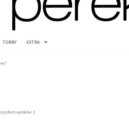
TORBY
EXTRA
owy”
Posortowane
szystkich wyników: 2
według
najnowszych