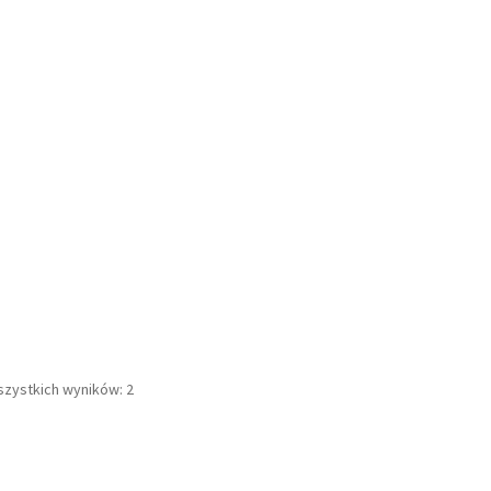
Posortowane
szystkich wyników: 2
według
najnowszych