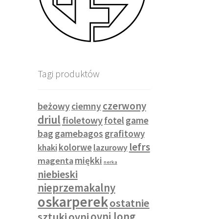
Tagi produktów
czerwony
beżowy
ciemny
driul
fioletowy
fotel
game
bag
gamebagos
grafitowy
lefrs
kolorwe
khaki
lazurowy
miękki
magenta
nerka
niebieski
nieprzemakalny
oskarperek
ostatnie
sztuki
ovni
ovni long