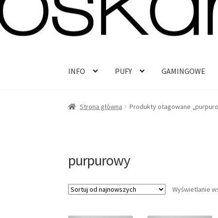
Przejdź
Przejdź
do
do
nawigacji
treści
INFO
PUFY
GAMINGOWE
Strona główna
Produkty otagowane „purpur
purpurowy
Wyświetlanie w