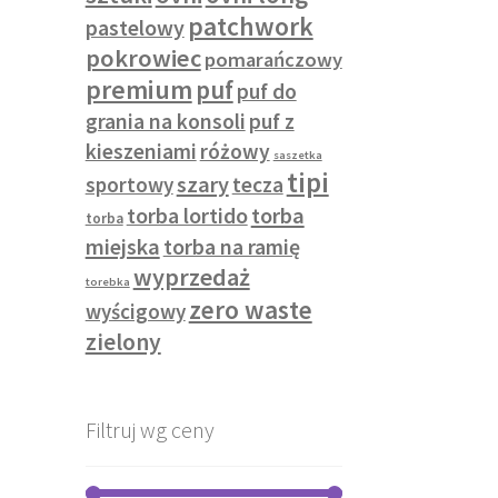
patchwork
pastelowy
pokrowiec
pomarańczowy
premium
puf
puf do
grania na konsoli
puf z
kieszeniami
różowy
saszetka
tipi
szary
sportowy
tecza
torba lortido
torba
torba
miejska
torba na ramię
wyprzedaż
torebka
zero waste
wyścigowy
zielony
Filtruj wg ceny