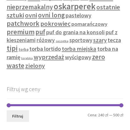
oskarperek
nieprzemakalny
ostatnie
sztuki
ovni
ovni long
pastelowy
patchwork
pokrowiec
pomarańczowy
premium
puf
puf do grania na konsoli
puf z
szary
kieszeniami
różowy
sportowy
tecza
saszetka
tipi
torba lortido
torba miejska
torba na
torba
zero
wyprzedaż
ramię
wyścigowy
torebka
waste
zielony
Filtruj wg ceny
Cen
Cen
Cena:
240 zł
—
500 zł
Filtruj
min
mak