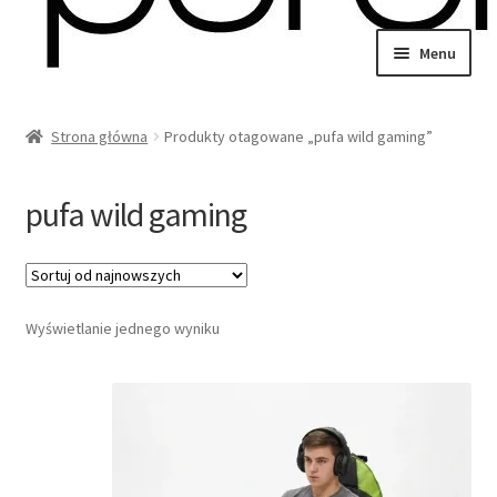
Przejdź
Przejdź
Menu
do
do
wiń
nawigacji
treści
u
Strona główna
Produkty otagowane „pufa wild gaming”
omne
wiń
u
pufa wild gaming
omne
wiń
Wyświetlanie jednego wyniku
u
omne