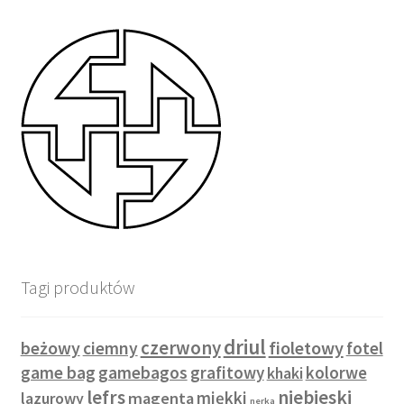
Tagi produktów
driul
czerwony
beżowy
fioletowy
ciemny
fotel
game bag
gamebagos
grafitowy
kolorwe
khaki
lefrs
niebieski
miękki
lazurowy
magenta
nerka