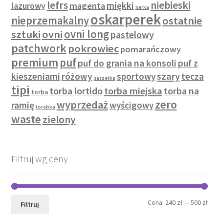
lefrs
niebieski
miękki
lazurowy
magenta
nerka
oskarperek
nieprzemakalny
ostatnie
sztuki
ovni
ovni long
pastelowy
patchwork
pokrowiec
pomarańczowy
premium
puf
puf do grania na konsoli
puf z
szary
kieszeniami
różowy
sportowy
tecza
saszetka
tipi
torba lortido
torba miejska
torba na
torba
zero
wyprzedaż
ramię
wyścigowy
torebka
waste
zielony
Filtruj wg ceny
Cen
Cen
Cena:
240 zł
—
500 zł
Filtruj
min
mak