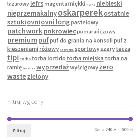
lefrs
niebieski
miękki
lazurowy
magenta
nerka
oskarperek
nieprzemakalny
ostatnie
sztuki
ovni
ovni long
pastelowy
patchwork
pokrowiec
pomarańczowy
premium
puf
puf do grania na konsoli
puf z
szary
kieszeniami
różowy
sportowy
tecza
saszetka
tipi
torba lortido
torba miejska
torba na
torba
zero
wyprzedaż
ramię
wyścigowy
torebka
waste
zielony
Filtruj wg ceny
Cen
Cen
Cena:
240 zł
—
500 zł
Filtruj
min
mak