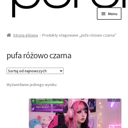
Przejdź
Przejdź
Menu
do
do
wiń
nawigacji
treści
u
Strona główna
Produkty otagowane „pufa różowo czarna”
omne
wiń
u
pufa różowo czarna
omne
wiń
Wyświetlanie jednego wyniku
u
omne