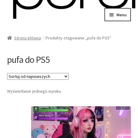
Przejdź
Przejdź
Menu
do
do
wiń
nawigacji
treści
u
Strona główna
Produkty otagowane „pufa do PS5”
omne
wiń
u
pufa do PS5
omne
wiń
Wyświetlanie jednego wyniku
u
omne