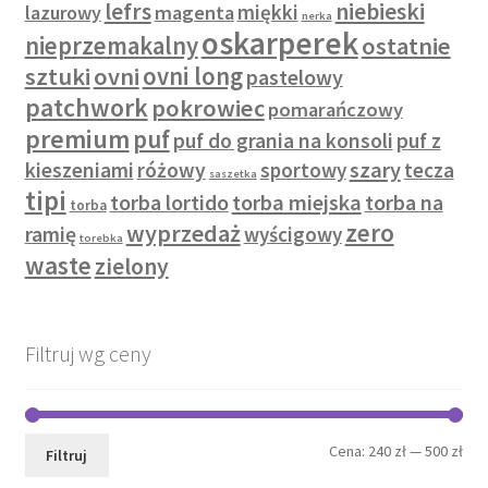
lefrs
niebieski
miękki
lazurowy
magenta
nerka
oskarperek
nieprzemakalny
ostatnie
sztuki
ovni
ovni long
pastelowy
patchwork
pokrowiec
pomarańczowy
premium
puf
puf do grania na konsoli
puf z
szary
kieszeniami
różowy
sportowy
tecza
saszetka
tipi
torba lortido
torba miejska
torba na
torba
zero
wyprzedaż
ramię
wyścigowy
torebka
waste
zielony
Filtruj wg ceny
Cen
Cen
Cena:
240 zł
—
500 zł
Filtruj
min
mak