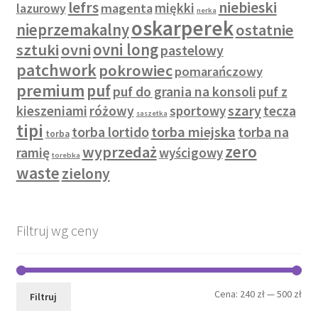
lefrs
niebieski
miękki
lazurowy
magenta
nerka
oskarperek
nieprzemakalny
ostatnie
sztuki
ovni
ovni long
pastelowy
patchwork
pokrowiec
pomarańczowy
premium
puf
puf do grania na konsoli
puf z
szary
kieszeniami
różowy
sportowy
tecza
saszetka
tipi
torba lortido
torba miejska
torba na
torba
zero
wyprzedaż
ramię
wyścigowy
torebka
waste
zielony
Filtruj wg ceny
Cen
Cen
Cena:
240 zł
—
500 zł
Filtruj
min
mak