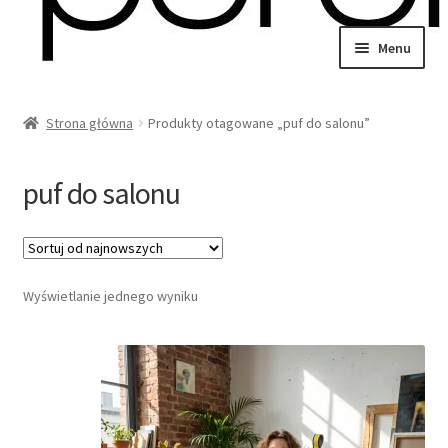
Przejdź
Przejdź
Menu
do
do
wiń
nawigacji
treści
u
Strona główna
Produkty otagowane „puf do salonu”
omne
wiń
u
puf do salonu
omne
wiń
Wyświetlanie jednego wyniku
u
omne