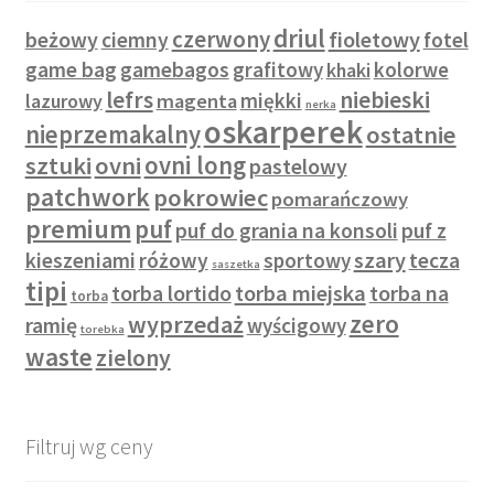
driul
czerwony
beżowy
fioletowy
ciemny
fotel
game bag
gamebagos
grafitowy
kolorwe
khaki
lefrs
niebieski
miękki
lazurowy
magenta
nerka
oskarperek
nieprzemakalny
ostatnie
sztuki
ovni
ovni long
pastelowy
patchwork
pokrowiec
pomarańczowy
premium
puf
puf do grania na konsoli
puf z
szary
kieszeniami
różowy
sportowy
tecza
saszetka
tipi
torba lortido
torba miejska
torba na
torba
zero
wyprzedaż
ramię
wyścigowy
torebka
waste
zielony
Filtruj wg ceny