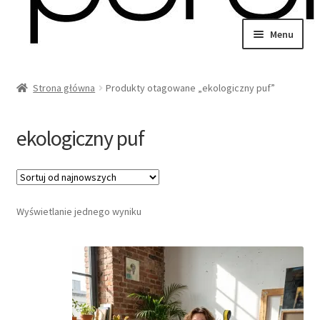
Przejdź
Przejdź
Menu
do
do
wiń
nawigacji
treści
u
Strona główna
Produkty otagowane „ekologiczny puf”
omne
wiń
u
ekologiczny puf
omne
wiń
Wyświetlanie jednego wyniku
u
omne