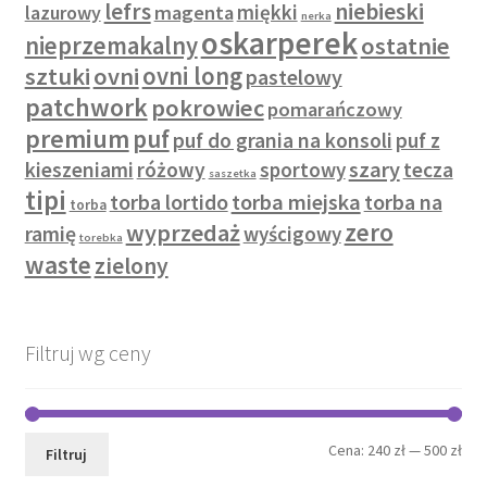
lefrs
niebieski
miękki
lazurowy
magenta
nerka
oskarperek
nieprzemakalny
ostatnie
sztuki
ovni
ovni long
pastelowy
patchwork
pokrowiec
pomarańczowy
premium
puf
puf do grania na konsoli
puf z
szary
kieszeniami
różowy
sportowy
tecza
saszetka
tipi
torba lortido
torba miejska
torba na
torba
zero
wyprzedaż
ramię
wyścigowy
torebka
waste
zielony
Filtruj wg ceny
Cen
Cen
Cena:
240 zł
—
500 zł
Filtruj
min
mak