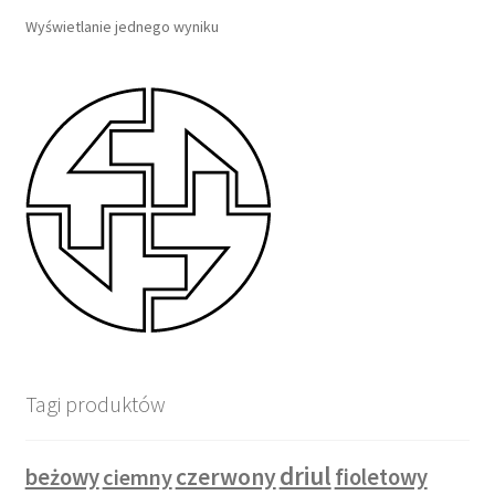
Wyświetlanie jednego wyniku
Tagi produktów
driul
czerwony
beżowy
ciemny
fioletowy