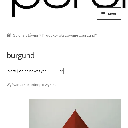
Przejdź
Przejdź
Menu
do
do
wiń
nawigacji
treści
u
Strona główna
Produkty otagowane „burgund”
omne
wiń
u
burgund
omne
wiń
Wyświetlanie jednego wyniku
u
omne