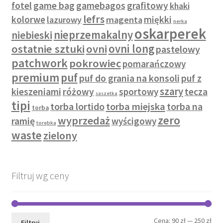
fotel
game bag
gamebagos
grafitowy
khaki
lefrs
kolorwe
miękki
lazurowy
magenta
nerka
oskarperek
nieprzemakalny
niebieski
ostatnie sztuki
ovni
ovni long
pastelowy
patchwork
pokrowiec
pomarańczowy
premium
puf
puf do grania na konsoli
puf z
szary
kieszeniami
różowy
sportowy
tecza
saszetka
tipi
torba lortido
torba miejska
torba na
torba
zero
wyprzedaż
ramię
wyścigowy
torebka
waste
zielony
Filtruj wg ceny
Cen
Cen
Cena:
90 zł
—
250 zł
Filtruj