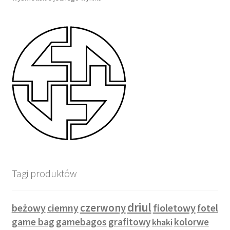
Tagi produktów
driul
czerwony
beżowy
fioletowy
ciemny
fotel
game bag
gamebagos
grafitowy
kolorwe
khaki