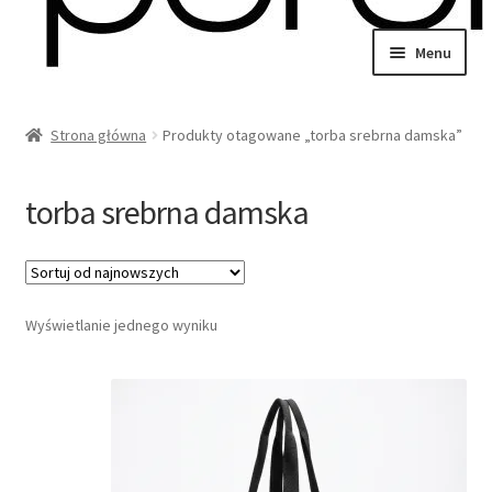
Przejdź
Przejdź
Menu
do
do
wiń
nawigacji
treści
u
Strona główna
Produkty otagowane „torba srebrna damska”
omne
wiń
u
torba srebrna damska
omne
wiń
Wyświetlanie jednego wyniku
u
omne