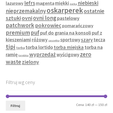
lefrs
niebieski
miękki
lazurowy
magenta
nerka
oskarperek
nieprzemakalny
ostatnie
sztuki
ovni
ovni long
pastelowy
patchwork
pokrowiec
pomarańczowy
premium
puf
puf do grania na konsoli
puf z
szary
kieszeniami
różowy
sportowy
tecza
saszetka
tipi
torba lortido
torba miejska
torba na
torba
zero
wyprzedaż
ramię
wyścigowy
torebka
waste
zielony
Filtruj wg ceny
Cen
Cen
Cena:
140 zł
—
150 zł
Filtruj
min
mak