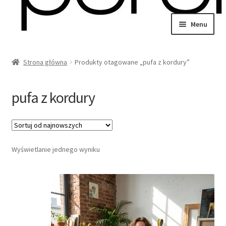
Przejdź
Przejdź
Menu
do
do
wiń
nawigacji
treści
u
Strona główna
Produkty otagowane „pufa z kordury”
omne
wiń
u
pufa z kordury
omne
wiń
Wyświetlanie jednego wyniku
u
omne