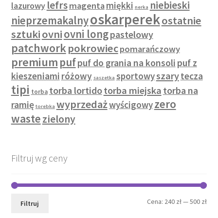
lefrs
niebieski
miękki
lazurowy
magenta
nerka
oskarperek
nieprzemakalny
ostatnie
sztuki
ovni
ovni long
pastelowy
patchwork
pokrowiec
pomarańczowy
premium
puf
puf do grania na konsoli
puf z
szary
kieszeniami
różowy
sportowy
tecza
saszetka
tipi
torba lortido
torba miejska
torba na
torba
zero
wyprzedaż
ramię
wyścigowy
torebka
waste
zielony
Filtruj wg ceny
Cen
Cen
Cena:
240 zł
—
500 zł
Filtruj
min
mak